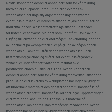
Nestlé-koncernen och/eller annan part som för vår räkning
medverkar i skapande, produktion eller leverans av
webbplatsen har inga skyldigheter och inget ansvar för
eventuella direkta eller indirekta skador, följdskador, tillfälliga,
indirekta, speciella eller straffrättsliga skador, kostnader,
förluster eller ansvarsskyldighet som uppstår till följd av din
tillgång till, användning eller oförmåga till användning, ändring
av innehållet på webbplatsen eller på grund av någon annan
webbplats du länkar till från denna webbplats eller, i den
utsträckning gällande lag tillåter, för eventuella åtgärder vi
vidtar eller underlåter att vidta som resultat av e-
postmeddelanden du skickar till oss. Nestlé-koncernen
och/eller annan part som för vår räkning medverkar i skapande,
produktion eller leverans av webbplatsen har ingen skyldighet
att underhålla materialet och tjänsterna som tillhandahålls på
webbplatsen eller att tillhandahålla korrigeringar, uppdateringar
eller versioner i anslutning till dessa. Allt material på
webbplatsen kan ändras utan föregående meddelande. Nestlé-
koncernen har heller inga skyldigheter och inget ansvar för