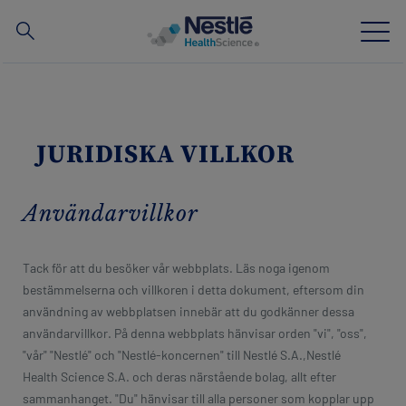
Search
for
Skip
to
main
Vår expertis
content
JURIDISKA VILLKOR
Våra varumärken
Användarvillkor
Om oss
Våra anställda
Tack för att du besöker vår webbplats. Läs noga igenom
bestämmelserna och villkoren i detta dokument, eftersom din
Material och hjälpmedel för sjukvårdspersonal
användning av webbplatsen innebär att du godkänner dessa
användarvillkor. På denna webbplats hänvisar orden "vi", "oss",
"vår" "Nestlé" och "Nestlé-koncernen" till Nestlé S.A.,Nestlé
Health Science S.A. och deras närstående bolag, allt efter
Nyhetsbrev
Webbinar
Contact
sammanhanget. "Du" hänvisar till alla personer som kopplar upp
Social
Kontakta oss
Webbshop