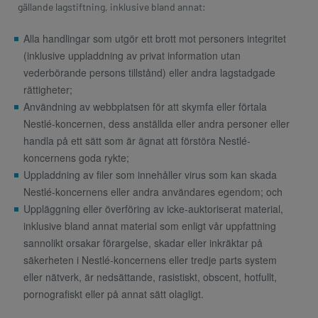
gällande lagstiftning, inklusive bland annat:
Alla handlingar som utgör ett brott mot personers integritet
(inklusive uppladdning av privat information utan
vederbörande persons tillstånd) eller andra lagstadgade
rättigheter;
Användning av webbplatsen för att skymfa eller förtala
Nestlé-koncernen, dess anställda eller andra personer eller
handla på ett sätt som är ägnat att förstöra Nestlé-
koncernens goda rykte;
Uppladdning av filer som innehåller virus som kan skada
Nestlé-koncernens eller andra användares egendom; och
Uppläggning eller överföring av icke-auktoriserat material,
inklusive bland annat material som enligt vår uppfattning
sannolikt orsakar förargelse, skadar eller inkräktar på
säkerheten i Nestlé-koncernens eller tredje parts system
eller nätverk, är nedsättande, rasistiskt, obscent, hotfullt,
pornografiskt eller på annat sätt olagligt.