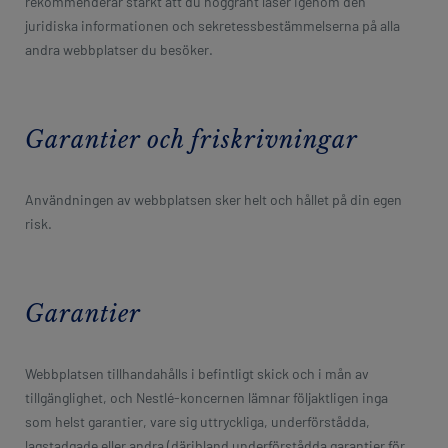
rekommenderar starkt att du noggrant läser igenom den
juridiska informationen och sekretessbestämmelserna på alla
andra webbplatser du besöker.
Garantier och friskrivningar
Användningen av webbplatsen sker helt och hållet på din egen
risk.
Garantier
Webbplatsen tillhandahålls i befintligt skick och i mån av
tillgänglighet, och Nestlé-koncernen lämnar följaktligen inga
som helst garantier, vare sig uttryckliga, underförstådda,
lagstadgade eller andra (däribland underförstådda garantier för