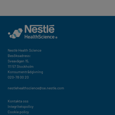
Nestlé Health Science​
Besöksadress:
Sveavägen 15,
111 57 Stockholm
Konsumentrådgivning
020-78 00 20
nestlehealthscience@se.nestle.com​
Legal
Kontakta oss
Integritetspolicy
Cookie policy