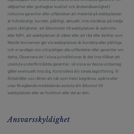
säljbarhet eller godtagbar kvalitet och ändamålsenlighet)
inklusive garantier eller utfästelser att material på webbplatsen
är fullständigt, korrekt, pålitligt, aktuellt, inte inkräktar på tredje
parts rättigheter, att åtkomsten till webbplatsen är avbrotts-
eller felfri, att webbplatsen är säker eller att råd eller åsikter som
Nestlé-koncernen ger via webbplatsen är korrekta eller pålitliga,
och vi avsäger oss uttryckligen alla utfästelser eller garantier om
detta. Observera att i vissa jurisdiktioner är det inte tillåtet att
utesluta underförstådda garantier, så vissa av dessa undantag
gäller eventuellt inte dig. Kontrollera din lokala lagstiftning. Vi
förbehåller oss rätten att när som helst begränsa, spärra eller
utan föregående meddelande avsluta din åtkomst till
webbplatsen eller en funktion eller del av den.
Ansvarsskyldighet