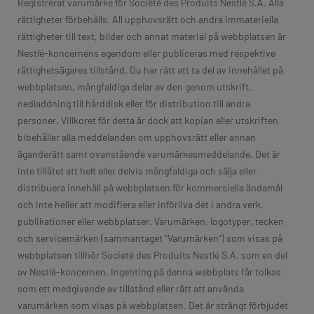
Registrerat varumärke för Société des Produits Nestlé S.A. Alla
rättigheter förbehålls. All upphovsrätt och andra immateriella
rättigheter till text, bilder och annat material på webbplatsen är
Nestlé-koncernens egendom eller publiceras med respektive
rättighetsägares tillstånd. Du har rätt att ta del av innehållet på
webbplatsen, mångfaldiga delar av den genom utskrift,
nedladdning till hårddisk eller för distribution till andra
personer. Villkoret för detta är dock att kopian eller utskriften
bibehåller alla meddelanden om upphovsrätt eller annan
äganderätt samt ovanstående varumärkesmeddelande. Det är
inte tillåtet att helt eller delvis mångfaldiga och sälja eller
distribuera innehåll på webbplatsen för kommersiella ändamål
och inte heller att modifiera eller införliva det i andra verk,
publikationer eller webbplatser. Varumärken, logotyper, tecken
och servicemärken (sammantaget "Varumärken") som visas på
webbplatsen tillhör Société des Produits Nestlé S.A. som en del
av Nestlé-koncernen. Ingenting på denna webbplats får tolkas
som ett medgivande av tillstånd eller rätt att använda
varumärken som visas på webbplatsen. Det är strängt förbjudet