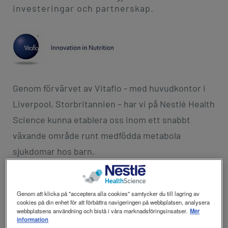
revamp
investeringar och partnerskap.
revamp
Mörkt / Ljust
v2
Genom förvärvet av Vitaflo - med huvudkontor i
Liverpool, Storbritannien – har vi på Nestlé Health
Science kunna etablera oss inom ett snabbt
växande område runt medfödda metabola
sjukdomar hos barn.
Metbola sjukdomar orsakas av brist på eller
nedsatt funktion av de enzymer som behövs för
Genom att klicka på "acceptera alla cookies" samtycker du till lagring av
cookies på din enhet för att förbättra navigeringen på webbplatsen, analysera
att bryta ner fett, kolhydrater eller protein i
webbplatsens användning och bistå i våra marknadsföringsinsatser.
Mer
information
maten, vilket kan leda till svåra medicinska