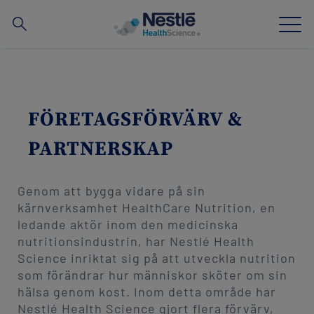
Search
for
Skip
to
main
Vår expertis
content
FÖRETAGSFÖRVÄRV &
Våra varumärken
PARTNERSKAP
Om oss
Genom att bygga vidare på sin
Våra anställda
kärnverksamhet HealthCare Nutrition, en
ledande aktör inom den medicinska
Material och hjälpmedel för sjukvårdspersonal
nutritionsindustrin, har Nestlé Health
Science inriktat sig på att utveckla nutrition
som förändrar hur människor sköter om sin
hälsa genom kost. Inom detta område har
Nyhetsbrev
Webbinar
Contact
Nestlé Health Science gjort flera förvärv,
Social
Kontakta oss
Webbshop