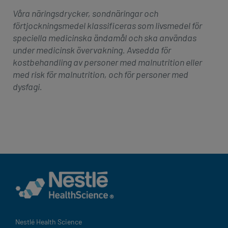
Våra näringsdrycker, sondnäringar och
förtjockningsmedel klassificeras som livsmedel för
speciella medicinska ändamål och ska användas
under medicinsk övervakning. Avsedda för
kostbehandling av personer med malnutrition eller
med risk för malnutrition, och för personer med
dysfagi.
Nestlé Health Science​