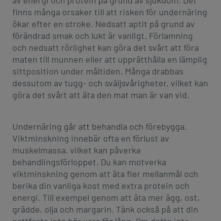
av energi och protein på grund av sjukdom. Det
finns många orsaker till att risken för undernäring
ökar efter en stroke. Nedsatt aptit på grund av
förändrad smak och lukt är vanligt. Förlamning
och nedsatt rörlighet kan göra det svårt att föra
maten till munnen eller att upprätthålla en lämplig
sittposition under måltiden. Många drabbas
dessutom av tugg- och sväljsvårigheter, vilket kan
göra det svårt att äta den mat man är van vid.
Undernäring går att behandla och förebygga.
Viktminskning innebär ofta en förlust av
muskelmassa, vilket kan påverka
behandlingsförloppet. Du kan motverka
viktminskning genom att äta fler mellanmål och
berika din vanliga kost med extra protein och
energi. Till exempel genom att äta mer ägg, ost,
grädde, olja och margarin. Tänk också på att din