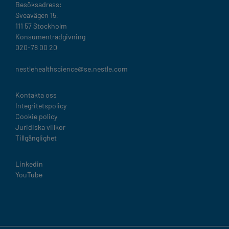
Besöksadress:
Sveavägen 15,
111 57 Stockholm
Konsumentrådgivning
020-78 00 20
nestlehealthscience@se.nestle.com​
Legal
Kontakta oss
Integritetspolicy
Cookie policy
Juridiska villkor
Tillgänglighet
Linkedin
YouTube