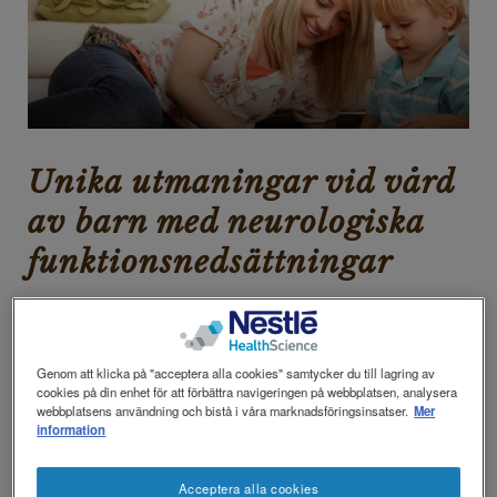
revamp
revamp
Mörkt / Ljust
v2
Unika utmaningar vid vård
av barn med neurologiska
funktionsnedsättningar
Att vårda ett barn med en neurologisk sjukdom
kan vara stressande, från observation av de
Genom att klicka på "acceptera alla cookies" samtycker du till lagring av
första symptomen genom diagnos- och
cookies på din enhet för att förbättra navigeringen på webbplatsen, analysera
teststadierna till att hantera de olika dagliga
webbplatsens användning och bistå i våra marknadsföringsinsatser.
Mer
information
behandlingarna. Näring är en viktig del i
främjandet av ditt barns hälsa och välbefinnande,
Acceptera alla cookies
i varje steg av behandlingen.