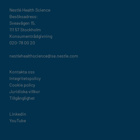
Nestlé Health Science​
Besöksadress:
Sveavägen 15,
111 57 Stockholm
Konsumentrådgivning
020-78 00 20
nestlehealthscience@se.nestle.com​
Legal
Kontakta oss
Integritetspolicy
Cookie policy
Juridiska villkor
Tillgänglighet
Linkedin
YouTube