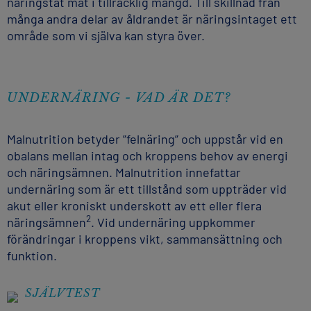
näringstät mat i tillräcklig mängd. Till skillnad från
många andra delar av åldrandet är näringsintaget ett
område som vi själva kan styra över.
UNDERNÄRING - VAD ÄR DET?
Malnutrition betyder ”felnäring” och uppstår vid en
obalans mellan intag och kroppens behov av energi
och näringsämnen. Malnutrition innefattar
undernäring som är ett tillstånd som uppträder vid
akut eller kroniskt underskott av ett eller flera
2
näringsämnen
. Vid undernäring uppkommer
förändringar i kroppens vikt, sammansättning och
funktion.
SJÄLVTEST