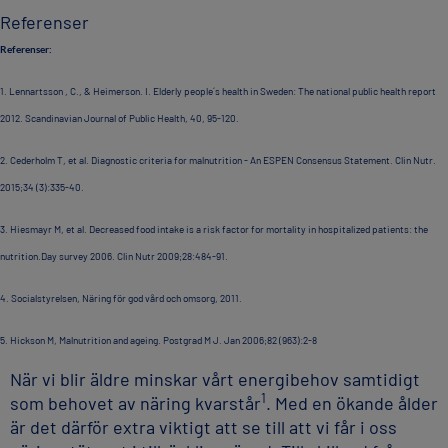
Referenser
Referenser:
1. Lennartsson , C., & Heimerson. I. Elderly people´s health in Sweden: The national public health report
2012. Scandinavian Journal of Public Health, 40, 95-120.
2. Cederholm T, et al. Diagnostic criteria for malnutrition - An ESPEN Consensus Statement. Clin Nutr.
2015;34 (3):335-40.
3. Hiesmayr M, et al. Decreased food intake is a risk factor for mortality in hospitalized patients: the
nutrition.Day survey 2006. Clin Nutr 2009;28:484-91.
4. Socialstyrelsen, Näring för god vård och omsorg, 2011.
5. Hickson M, Malnutrition and ageing. Postgrad M J. Jan 2006;82 (963):2-8
När vi blir äldre minskar vårt energibehov samtidigt
1
som behovet av näring kvarstår
. Med en ökande ålder
är det därför extra viktigt att se till att vi får i oss