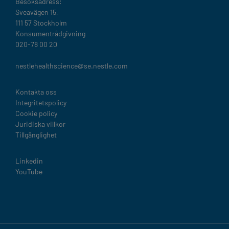
Besöksadress:
Sveavägen 15,
111 57 Stockholm
Konsumentrådgivning
020-78 00 20
nestlehealthscience@se.nestle.com​
Legal
Kontakta oss
Integritetspolicy
Cookie policy
Juridiska villkor
Tillgänglighet
Linkedin
YouTube