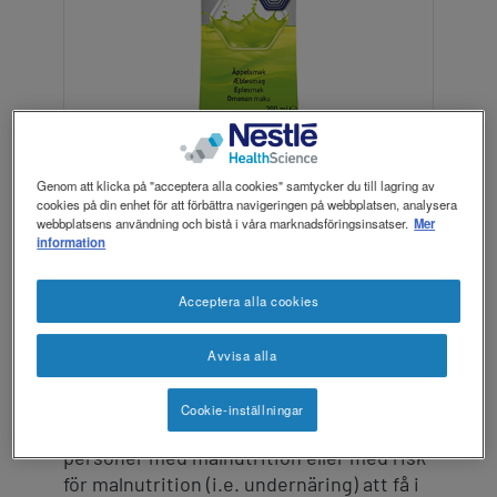
revamp
revamp
Mörkt / Ljust
v2
Genom att klicka på "acceptera alla cookies" samtycker du till lagring av
cookies på din enhet för att förbättra navigeringen på webbplatsen, analysera
webbplatsens användning och bistå i våra marknadsföringsinsatser.
Mer
information
Här kan du som är hälso- och
Acceptera alla cookies
sjukvårdspersonal ladda ner produktblad,
broschyrer och recept
Avvisa alla
®
Resource
Ultra Fruit är en klar, läskande
Cookie-inställningar
och energirik näringsdryck som kan hjälpa
personer med malnutrition eller med risk
för malnutrition (i.e. undernäring) att få i