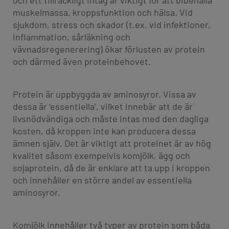
och ett tillräckligt intag är viktigt för att bibehålla
muskelmassa, kroppsfunktion och hälsa. Vid
sjukdom, stress och skador (t.ex. vid infektioner,
inflammation, sårläkning och
vävnadsregenerering) ökar förlusten av protein
och därmed även proteinbehovet.
Protein är uppbyggda av aminosyror. Vissa av
dessa är ‘essentiella’, vilket innebär att de är
livsnödvändiga och måste intas med den dagliga
kosten, då kroppen inte kan producera dessa
ämnen själv. Det är viktigt att proteinet är av hög
kvalitet såsom exempelvis komjölk, ägg och
sojaprotein, då de är enklare att ta upp i kroppen
och innehåller en större andel av essentiella
aminosyror.
Komjölk innehåller två typer av protein som båda