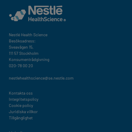
Nestlé Health Science​
Besöksadress:
Sveavägen 15,
111 57 Stockholm
Konsumentrådgivning
020-78 00 20
nestlehealthscience@se.nestle.com​
Legal
Kontakta oss
Integritetspolicy
Cookie policy
Juridiska villkor
Tillgänglighet