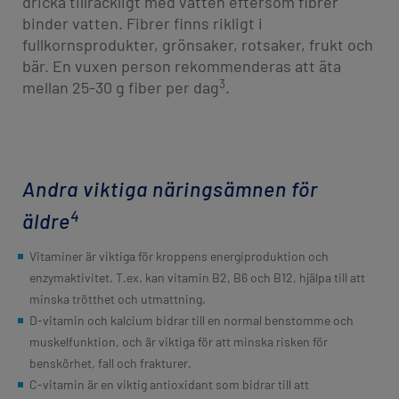
dricka tillräckligt med vatten eftersom fibrer
binder vatten. Fibrer finns rikligt i
fullkornsprodukter, grönsaker, rotsaker, frukt och
bär. En vuxen person rekommenderas att äta
3
mellan 25-30 g fiber per dag
.
Andra viktiga näringsämnen för
4
äldre
Vitaminer är viktiga för kroppens energiproduktion och
enzymaktivitet. T.ex. kan vitamin B2, B6 och B12, hjälpa till att
minska trötthet och utmattning.
D-vitamin och kalcium bidrar till en normal benstomme och
muskelfunktion, och är viktiga för att minska risken för
benskörhet, fall och frakturer.
C-vitamin är en viktig antioxidant som bidrar till att