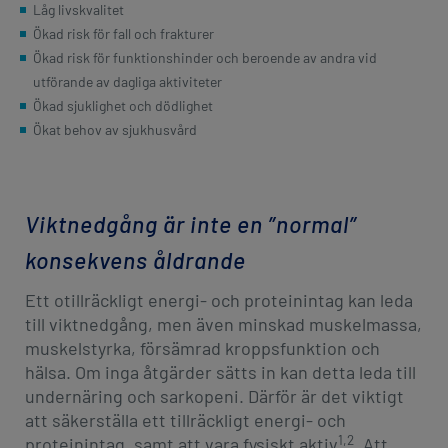
Låg livskvalitet
Ökad risk för fall och frakturer
Ökad risk för funktionshinder och beroende av andra vid
utförande av dagliga aktiviteter
Ökad sjuklighet och dödlighet
Ökat behov av sjukhusvård
Viktnedgång är inte en ”normal”
konsekvens åldrande
Ett otillräckligt energi- och proteinintag kan leda
till viktnedgång, men även minskad muskelmassa,
muskelstyrka, försämrad kroppsfunktion och
hälsa. Om inga åtgärder sätts in kan detta leda till
undernäring och sarkopeni. Därför är det viktigt
att säkerställa ett tillräckligt energi- och
1,2
proteinintag, samt att vara fysiskt aktiv
. Att