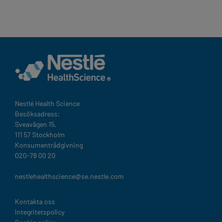
Nestlé Health Science​
Besöksadress:
Sveavägen 15,
111 57 Stockholm
Konsumentrådgivning
020-78 00 20
nestlehealthscience@se.nestle.com​
Legal
Kontakta oss
Integritetspolicy