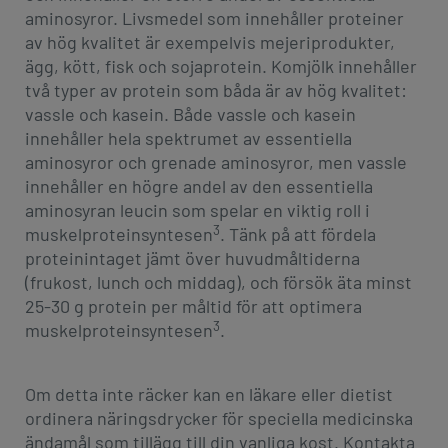
aminosyror. Livsmedel som innehåller proteiner
av hög kvalitet är exempelvis mejeriprodukter,
ägg, kött, fisk och sojaprotein. Komjölk innehåller
två typer av protein som båda är av hög kvalitet:
vassle och kasein. Både vassle och kasein
innehåller hela spektrumet av essentiella
aminosyror och grenade aminosyror, men vassle
innehåller en högre andel av den essentiella
aminosyran leucin som spelar en viktig roll i
3
muskelproteinsyntesen
. Tänk på att fördela
proteinintaget jämt över huvudmåltiderna
(frukost, lunch och middag), och försök äta minst
25-30 g protein per måltid för att optimera
3
muskelproteinsyntesen
.
Om detta inte räcker kan en läkare eller dietist
ordinera näringsdrycker för speciella medicinska
ändamål som tillägg till din vanliga kost. Kontakta