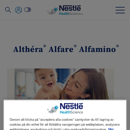
Search
for
Skip
to
main
Vår expertis
content
®
®
®
Althéra
Alfare
Alfamino
Våra varumärken
Om oss
Våra anställda
Material och hjälpmedel för sjukvårdspersonal
Nestlé Health Science erbjuder en
Genom att klicka på "acceptera alla cookies" samtycker du till lagring av
skräddarsydd och komplett
Nyhetsbrev
Webbinar
Contact
cookies på din enhet för att förbättra navigeringen på webbplatsen, analysera
Social
Kontakta oss
Webbshop
kostbehandling vid födoämnesallergi som
webbplatsens användning och bistå i våra marknadsföringsinsatser.
Mer