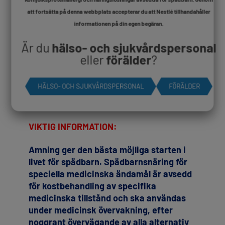
att fortsätta på denna webbplats accepterar du att Nestlé tillhandahåller
informationen på din egen begäran.
Alfamino® Junior är vårt förstahandsval, efter
amning, för barn over 1 år med allvarlig
Är du
hälso- och sjukvårdspersonal
komjölksproteinallergi och/eller multipla
eller
förälder
?
livsmedelsallergier/födoämnesallergier
Visa produkt
HÄLSO- OCH SJUKVÅRDSPERSONAL
FÖRÄLDER
VIKTIG INFORMATION:
Amning ger den bästa möjliga starten i
livet för spädbarn. Spädbarnsnäring för
speciella medicinska ändamål är avsedd
för kostbehandling av specifika
medicinska tillstånd och ska användas
under medicinsk övervakning, efter
noggrant övervägande av alla alternativ