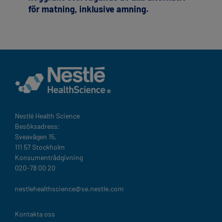
för matning, inklusive amning.
Nestlé Health Science​
Besöksadress:
Sveavägen 15,
111 57 Stockholm
Konsumentrådgivning
020-78 00 20
nestlehealthscience@se.nestle.com​
Legal
Kontakta oss